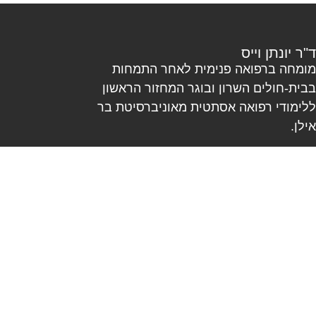
ד"ר יונתן וייס
מומחה ברפואה פנימית לאחר התמחות
בבית-חולים השרון ובוגר המחזור הראשון
ללימודי רפואה אסתטית מאוניברסיטת בר
אילן.
ד"ר וייס הינו חבר באגודה הישראלית לרפואה
אסתטית וחבר בכנסי IMCAS בינלאומיים.