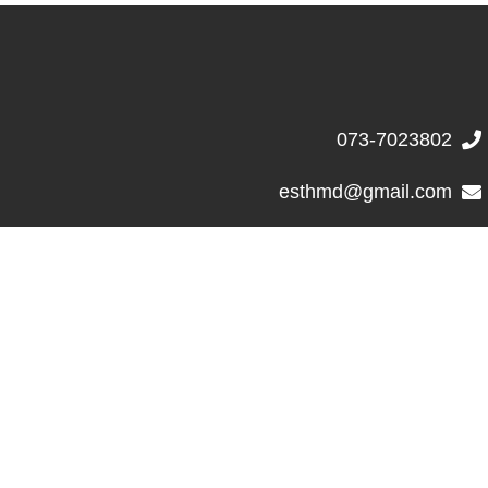
073-7023802
esthmd@gmail.com
בקרו בדף הפייסבוק שלנו
בנימין מטודלה 32, תל אביב יפו‭
מרפאה נגישה: הברזל 9 א' , תל אביב